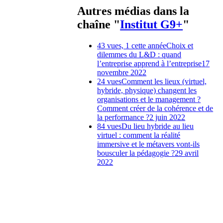
Autres médias dans la
chaîne "
Institut G9+
"
43 vues, 1 cette année
Choix et
dilemmes du L&D : quand
l’entreprise apprend à l’entreprise
17
novembre 2022
24 vues
Comment les lieux (virtuel,
hybride, physique) changent les
organisations et le management ?
Comment créer de la cohérence et de
la performance ?
2 juin 2022
84 vues
Du lieu hybride au lieu
virtuel : comment la réalité
immersive et le métavers vont-ils
bousculer la pédagogie ?
29 avril
2022