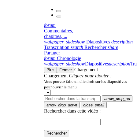
forum
Commentaires,
chapitres, ...
wallpaper_slideshow
Diapositives
description
Transcription
search
Rechercher
share
Partager
forum
Chronologie
wallpaper_slideshow
Diapositives
description
Tra
Chargement
Plus
Fermer
Chargement
Cliquez pour ajouter :
Vous pouvez faire un clic droit sur les diapositives
pour ouvrir le menu
arrow_drop_up
arrow_drop_down
close_small
Rechercher dans cette vidéo :
Rechercher