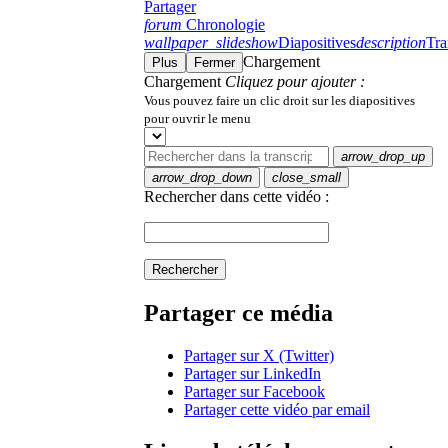
Partager
forum
Chronologie
wallpaper_slideshow
Diapositives
description
Tra
Chargement
Plus
Fermer
Chargement
Cliquez pour ajouter :
Vous pouvez faire un clic droit sur les diapositives
pour ouvrir le menu
arrow_drop_up
arrow_drop_down
close_small
Rechercher dans cette vidéo :
Rechercher
Partager ce média
Partager sur X (Twitter)
Partager sur LinkedIn
Partager sur Facebook
Partager cette vidéo par email